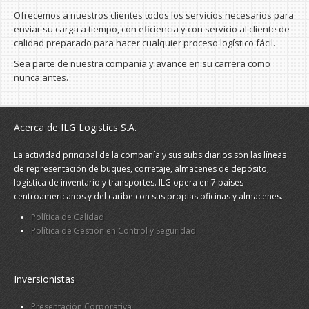
Ofrecemos a nuestros clientes todos los servicios necesarios para
enviar su carga a tiempo, con eficiencia y con servicio al cliente de
calidad preparado para hacer cualquier proceso logístico fácil.
Sea parte de nuestra compañía y avance en su carrera como
nunca antes.
Acerca de ILG Logistics S.A.
La actividad principal de la compañía y sus subsidiarios son las líneas
de representación de buques, corretaje, almacenes de depósito,
logística de inventario y transportes. ILG opera en 7 países
centroamericanos y del caribe con sus propias oficinas y almacenes.
Política de Calidad
Política de Gestión en Control y Seguridad
Inversionistas
Presentación Corporativa