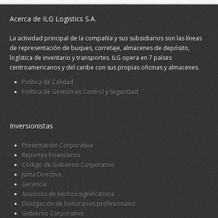
Acerca de ILG Logistics S.A.
La actividad principal de la compañía y sus subsidiarios son las líneas
de representación de buques, corretaje, almacenes de depósito,
logística de inventario y transportes. ILG opera en 7 países
centroamericanos y del caribe con sus propias oficinas y almacenes.
Política de Calidad
Política de Gestión en Control y Seguridad
Inversionistas
Presentación Corporativa
Reportes Financieros
Código de Gobierno Corporativo
Junta Directiva
Gerencia
Anuncios de hechos significativos
Divulgación de honorarios profesionales
Gobierno Corporativo