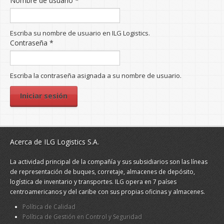
Nombre de usuario
*
Escriba su nombre de usuario en ILG Logistics.
Contraseña
*
Escriba la contraseña asignada a su nombre de usuario.
Acerca de ILG Logistics S.A.
La actividad principal de la compañía y sus subsidiarios son las líneas
de representación de buques, corretaje, almacenes de depósito,
logística de inventario y transportes. ILG opera en 7 países
centroamericanos y del caribe con sus propias oficinas y almacenes.
Política de Calidad
Política de Gestión en Control y Seguridad