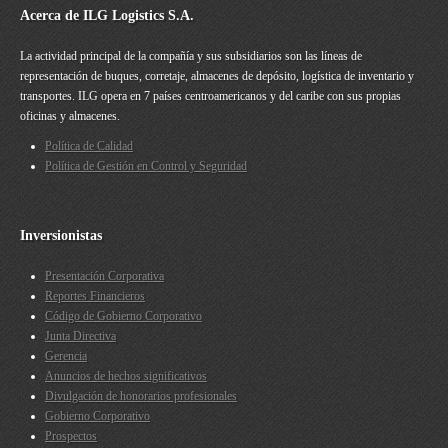
Acerca de ILG Logistics S.A.
La actividad principal de la compañía y sus subsidiarios son las líneas de
representación de buques, corretaje, almacenes de depósito, logística de inventario y
transportes. ILG opera en 7 países centroamericanos y del caribe con sus propias
oficinas y almacenes.
Política de Calidad
Política de Gestión en Control y Seguridad
Inversionistas
Presentación Corporativa
Reportes Financieros
Código de Gobierno Corporativo
Junta Directiva
Gerencia
Anuncios de hechos significativos
Divulgación de honorarios profesionales
Gobierno Corporativo
Prospectos