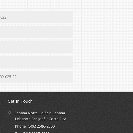
2022
CO-025-22
Get In Touch
Sabana Norte, Edificio Sabana
Urbano • San José • Costa Rica
Phone: (506) 2586-9500