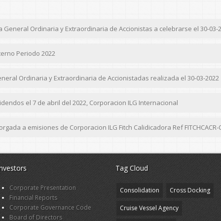
General Ordinaria y Extraordinaria de Accionistas a celebrarse el 30-03-
erno Periodo 2022
ral Ordinaria y Extraordinaria de Accionistadas realizada el 30-03-2022
endos el 7 de abril del 2022, Corporacion ILG Internacional
torgada a emisiones de Corporacion ILG Fitch Calidicadora Ref FITCHCACR-
Investors
Tag Cloud
Corporate Presentation
Consolidation
Cross Docking
Financial Reports
Corporate Governance Code
Cruise Vessel Agency
Board of Directors