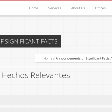
Main menu
Main menu
Home
Services
About Us
Offices
SIGNIFICANT FACTS
Home
/
Announcements of Significant Facts /
 Hechos Relevantes