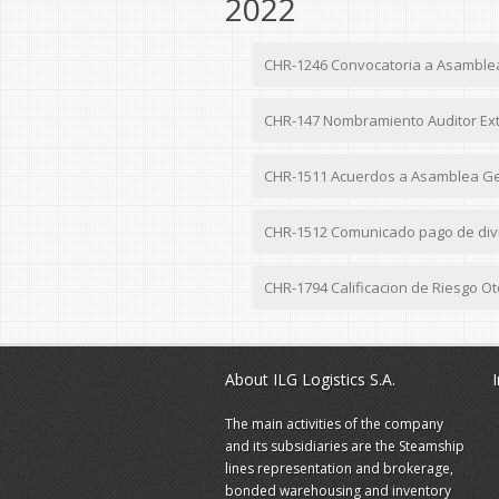
2022
CHR-1246 Convocatoria a Asamblea 
CHR-147 Nombramiento Auditor Ext
CHR-1511 Acuerdos a Asamblea Gene
CHR-1512 Comunicado pago de divid
CHR-1794 Calificacion de Riesgo O
About ILG Logistics S.A.
The main activities of the company
and its subsidiaries are the Steamship
lines representation and brokerage,
bonded warehousing and inventory